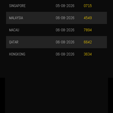
SINGAPORE
05-08-2026
0715
MALAYSIA
06-08-2026
4549
MACAU
06-08-2026
7894
QATAR
06-08-2026
6642
HONGKONG
06-08-2026
3634