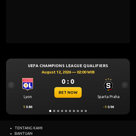
UEFA CHAMPIONS LEAGUE QUALIFIERS
August 12, 2026 — 02:00 WIB
0 : 0
Previous
Next
BET NOW
Lyon
Sparta Praha
1
0.86
-1
0.96
TENTANG KAMI
BANTUAN