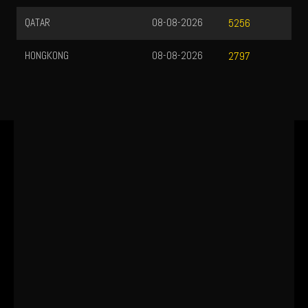
QATAR
08-08-2026
5256
HONGKONG
08-08-2026
2797