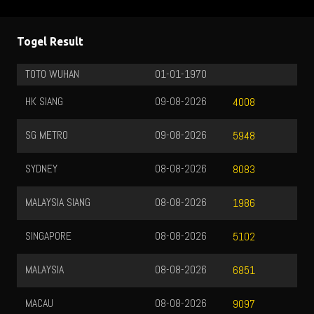
Togel Result
TOTO WUHAN
01-01-1970
HK SIANG
09-08-2026
4008
SG METRO
09-08-2026
5948
SYDNEY
08-08-2026
8083
MALAYSIA SIANG
08-08-2026
1986
SINGAPORE
08-08-2026
5102
MALAYSIA
08-08-2026
6851
MACAU
08-08-2026
9097