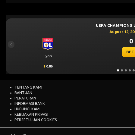
UEFA CH
Au
Previous
SK Sturm Graz
-0.5
0.95
TENTANG KAMI
BANTUAN
PERATURAN
INFORMASI BANK
HUBUNGI KAMI
KEBIJAKAN PRIVASI
PERSETUJUAN COOKIES