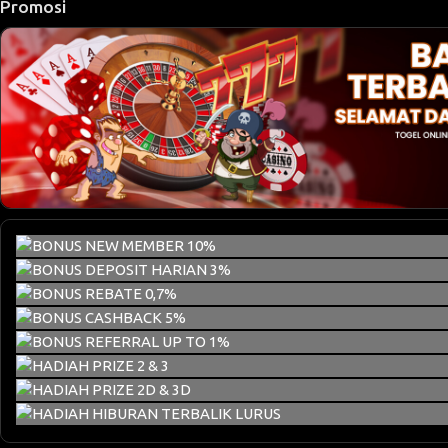
Promosi
BONUS NEW
BONUS DEPOS
1. Hanya berlaku untuk 1x pada
DEPOSIT AWAL
member.
BONUS RE
1. Hanya berlaku untuk
1x DEPOSIT per HARI
.
2. BONUS yang didapatkan adalah 10% dari DEPOSIT.
BONUS CA
1. Dibagikan SETIAP HARI.
2. BONUS yang didapatkan adalah 3% dari DEPOSIT .
3. Maksimum BONUS bisa didapat adalah 250,000 IDR.
BONUS REFER
1. Dibagikan setiap hari SENIN.
2. BONUS yang didapatkan adalah 0,7% dari total TO ( TURNOVER ).
3. Maksimum BONUS bisa didapat adalah 50,000 IDR .
4. Syarat TURNOVER nya adalah sebesar 3x jumlah DEPOSIT.
DISKON HADIAH YA
1. Bonus REFERRAL untuk TOGEL adalah 1% dari TO ( Turnover ) TOGEL referra
2. BONUS yang didapatkan adalah 5% dari total LOSE ( KEKALAHAN ) 1 minggu 
3. TURNOVER yang dihitung adalah dari produk SLOT GAMES dan LIVE CASINO 
4. Syarat TURNOVER nya adalah sebesar 1x jumlah DEPOSIT .
5. Wajib claim melalui livechat
HADIAH PRIZE 2 & 3 (S
2. Bonus REFERRAL untuk SLOT GAMES & CASINO adalah 0,1% dari TO ( Turnove
3. Total LOSE ( KEKALAHAN ) yang dihitung adalah dari produk SPORTSBOOK .
4. Tidak ada Minimum Turnover untuk mendapatkan Bonus Rollingan. Tingkatk
5. Wajib claim melalui livechat.
HADIAH HIBURAN TERBALIK LUR
- Hadiah Prize 2 : 4D = 150,000 IDR ; 3D = 50,000 IDR
3. Diberikan LANGSUNG setiap saat , ketika referral Anda melakukan betting /
4. Minimum LOSE untuk mendapatkan BONUS CASHBACK ini adalah 500.000 sela