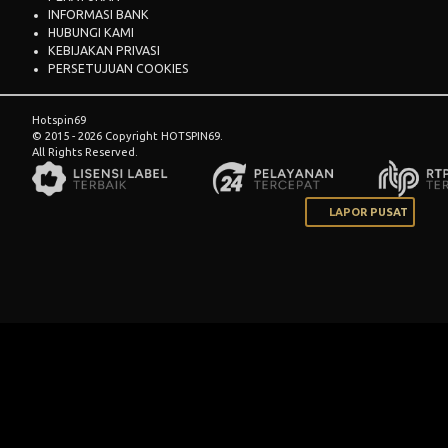
INFORMASI BANK
HUBUNGI KAMI
KEBIJAKAN PRIVASI
PERSETUJUAN COOKIES
Hotspin69
© 2015 - 2026 Copyright HOTSPIN69.
All Rights Reserved.
LAPOR PUSAT