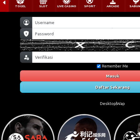
TOGEL
SLOT
LIVE CASINO
SPORT
ARCADE
SABU
Remember Me
Masuk
Daftar Sekarang
Desktop
Wap