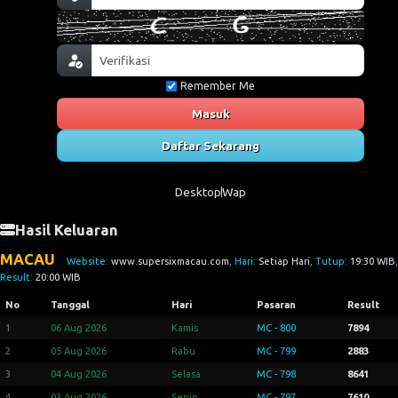
Remember Me
Masuk
Daftar Sekarang
Desktop
Wap
Hasil Keluaran
MACAU
Website:
www.supersixmacau.com
, Hari:
Setiap Hari
, Tutup:
19:30 WIB
,
Result:
20:00 WIB
No
Tanggal
Hari
Pasaran
Result
1
06 Aug 2026
Kamis
MC - 800
7894
2
05 Aug 2026
Rabu
MC - 799
2883
3
04 Aug 2026
Selasa
MC - 798
8641
4
03 Aug 2026
Senin
MC - 797
7610