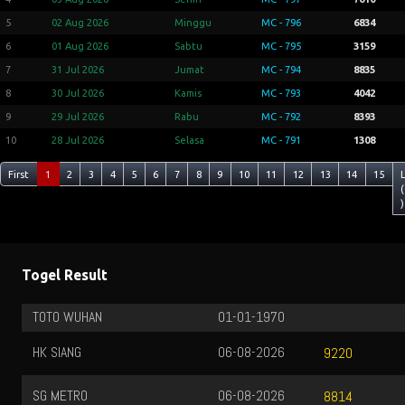
5
02 Aug 2026
Minggu
MC - 796
6834
6
01 Aug 2026
Sabtu
MC - 795
3159
7
31 Jul 2026
Jumat
MC - 794
8835
8
30 Jul 2026
Kamis
MC - 793
4042
9
29 Jul 2026
Rabu
MC - 792
8393
10
28 Jul 2026
Selasa
MC - 791
1308
First
1
2
3
4
5
6
7
8
9
10
11
12
13
14
15
(
)
Togel Result
TOTO WUHAN
01-01-1970
HK SIANG
06-08-2026
9220
SG METRO
06-08-2026
8814